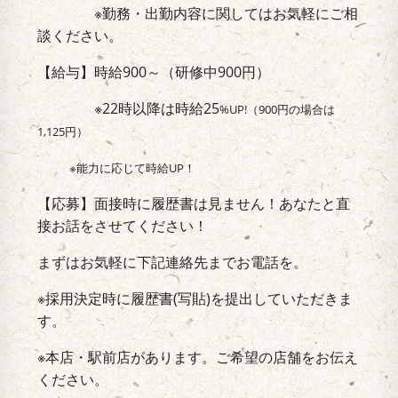
※勤務・出勤内容に関してはお気軽にご相
談ください。
【給与】時給900～（研修中900円）
※22時以降は時給25
%UP!（900円の場合は
1,125円）
※能力に応じて時給UP！
【応募】面接時に履歴書は見ません！あなたと直
接お話をさせてください！
まずはお気軽に下記連絡先までお電話を。
※採用決定時に履歴書(写貼)を提出していただきま
す。
※本店・駅前店があります。ご希望の店舗をお伝え
ください。