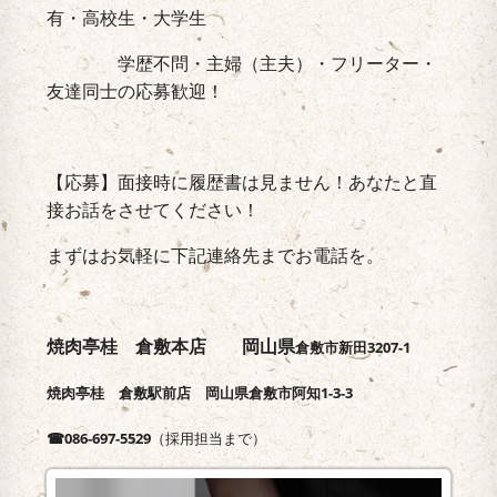
有・高校生・大学生
学歴不問・主婦（主夫）・フリーター・
友達同士の応募歓迎！
【応募】面接時に履歴書は見ません！あなたと直
接お話をさせてください！
まずはお気軽に下記連絡先までお電話を。
焼肉亭桂 倉敷本店 岡山県
倉敷市新田3207-1
焼肉亭桂 倉敷駅前店 岡山県倉敷市阿知1-3-3
☎086-697-5529
（採用担当まで）