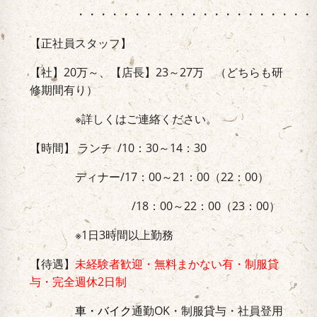
・・・・・・・・・・・・・・・・・・・・・・・
【正社員スタッフ】
【社】20万～、【店長】23～27万 （どちらも研
修期間有り）
※詳しくはご連絡ください。
【時間】 ランチ /10：30～14：30
ディナー/17：00～21：00（22：00）
/18：00～22：00（23：00）
※1日3時間以上勤務
【待遇】
未経験者歓迎
・
無料まかない有・制服貸
与・完全週休2日制
車・バイク
通勤OK・制服貸与・社員登用